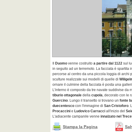
Il
Duomo
venne costruito
a partire dal 1122
sul l
in seguito ad un terremoto. La facciata è spartita in
percorse al centro da una piccola loggia di archi pe
sculture realizzate sui modelli di quelle di
Wiligel
ornare il culmine della facciata è posta una galle
L'interno è composto da tre navate suddivise da massi
tiburio ottagonale
della
cupola
, decorato con le r
Guercino
. Lungo il transetto si trovano un
fonte b
duecentesco
con l'immagine di
San Cristoforo
. 
Procaccini
e
Ludovico Carracci
all'inizio del
Sei
L'adiacente campanile venne
innalzato nel Trec
Stampa la Pagina
Sal