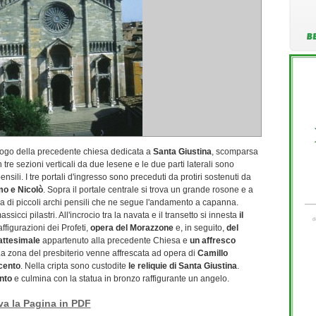
uogo della precedente chiesa dedicata a
Santa Giustina
, scomparsa
 tre sezioni verticali da due lesene e le due parti laterali sono
nsili. I tre portali d'ingresso sono preceduti da protiri sostenuti da
mo e Nicolò
. Sopra il portale centrale si trova un grande rosone e a
ria di piccoli archi pensili che ne segue l'andamento a capanna.
cci pilastri. All'incrocio tra la navata e il transetto si innesta
il
affigurazioni dei Profeti,
opera del Morazzone
e, in seguito,
del
attesimale
appartenuto alla precedente Chiesa e
un affresco
La zona del presbiterio venne affrescata ad opera di
Camillo
cento
. Nella cripta sono custodite
le reliquie di Santa Giustina
.
ento
e culmina con la statua in bronzo raffigurante un angelo.
va la Pagina in PDF