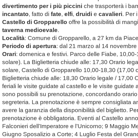
divertimento per i più piccini
che trasporterà i bam
incantato
, fatto di
fate
,
elfi
,
druidi
e
cavalieri
. Per 
Castello di Gropparello
offre la possibilità di mangi
taverna medioevale
.
Località
: Comune di Gropparello, a 27 km da Piac
Periodo di apertura
: dal 21 marzo al 14 novembre
Orari
: domenica e festivi. Parco delle Fiabe, 10,00-
solare). La Biglietteria chiude alle: 17,30 Orario leg
solare, Castello di Gropparello 10,00-18,30 (17,00 o
Biglietteria chiude alle: 18,30 Orario legale / 17,00 O
feriali le visite guidate al castello e le visite guidate
sono possibili su prenotazione, concordando orario
segreteria. La prenotazione è sempre consigliata an
avere la garanzia della disponibilità del biglietto. Per
prenotazione è obbligatoria. Eventi al Castello ann
Falconieri dell’Imperatore e l’Unicorno; 9 Maggio M
Giugno Sposalizio a Corte; 4 Luglio Festa del Gran