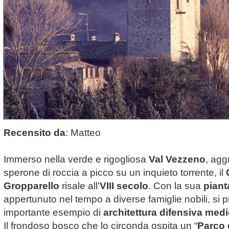
Recensito da
: Matteo
Immerso nella verde e rigogliosa
Val Vezzeno
, agg
sperone di roccia a picco su un inquieto torrente, il
Gropparello
risale all'
VIII secolo
. Con la sua
piant
appertunuto nel tempo a diverse famiglie nobili, si
importante esempio di
architettura difensiva med
Il frondoso bosco che lo circonda ospita un “
Parco 