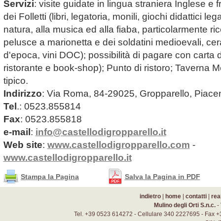
Servizi
: visite guidate in lingua straniera Inglese e
dei Folletti (libri, legatoria, monili, giochi didattici leg
natura, alla musica ed alla fiaba, particolarmente ric
pelusce a marionetta e dei soldatini medioevali, c
d'epoca, vini DOC); possibilità di pagare con carta d
ristorante e book-shop); Punto di ristoro; Taverna M
tipico.
Indirizzo
: Via Roma, 84-29025, Gropparello, Piace
Tel
.: 0523.855814
Fax
: 0523.855818
e-mail
:
info@castellodigropparello.it
Web site
:
www.castellodigropparello.com
-
www.castellodigropparello.it
Stampa la Pagina
Salva la Pagina in PDF
indietro
|
home
|
contatti
|
rea
Mulino degli Orti S.n.c.
-
Tel. +39 0523 614272 - Cellulare 340 2227695 - Fax +